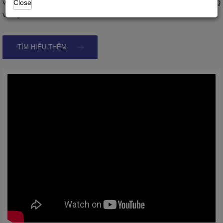
vực sản xuất cửa nhựa, cửa nhôm từ các nhà máy nổi tiếng trong
Close
và ngoài nước.
TÌM HIỂU THÊM