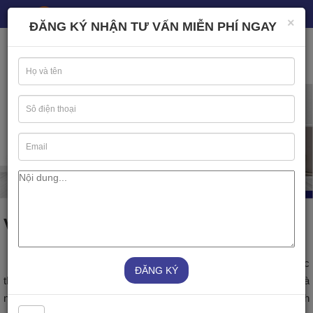
Hotline:
0868 555 618
Email: agvietnam2021@gmail.com
×
ĐĂNG KÝ NHẬN TƯ VẤN MIỄN PHÍ NGAY
VỀ CHÚNG TÔI
Công ty cổ phần Sản xuất & Thương mại AG Việt Nam được
ĐĂNG KÝ
thành lập năm 2012, với những thành viên sáng lập công ty là
những người đã có kinh nghiệm nhiều năm hoạt động trong lĩnh