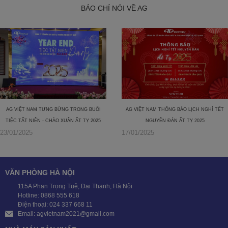
BÁO CHÍ NÓI VỀ AG
AG VIỆT NAM TƯNG BỪNG TRONG BUỔI
AG VIỆT NAM THÔNG BÁO LỊCH NGHỈ TẾT
TIỆC TẤT NIÊN - CHÀO XUÂN ẤT TỴ 2025
NGUYÊN ĐÁN ẤT TỴ 2025
23/01/2025
17/01/2025
VĂN PHÒNG HÀ NỘI
115A Phan Trọng Tuệ, Đại Thanh, Hà Nội
Hotline: 0868 555 618
Điện thoại: 024 337 668 11
Email: agvietnam2021@gmail.com