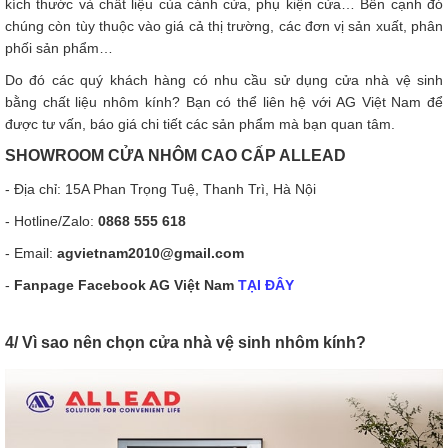
kích thước và chất liệu của cánh cửa, phụ kiện cửa… Bên cạnh đó
chúng còn tùy thuộc vào giá cả thị trường, các đơn vị sản xuất, phân
phối sản phẩm…
Do đó các quý khách hàng có nhu cầu sử dụng cửa nhà vệ sinh
bằng chất liệu nhôm kính? Bạn có thể liên hệ với AG Việt Nam để
được tư vấn, báo giá chi tiết các sản phẩm mà bạn quan tâm.
S
HOWROOM CỬA NHÔM CAO CẤP
ALLEAD
- Địa chỉ: 15A Phan Trọng Tuệ, Thanh Trì, Hà Nội
- Hotline/Zalo:
0868 555 618
- Email:
agvietnam2010@gmail.com
-
Fanpage Facebook AG Việt Nam
TẠI ĐÂY
4/ Vì sao nên chọn cửa nhà vệ sinh nhôm kính?