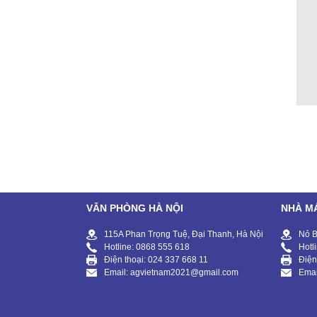
VĂN PHÒNG HÀ NỘI
NHÀ M
115A Phan Trọng Tuệ, Đại Thanh, Hà Nội
Nỏ B
Hotline: 0868 555 618
Hotl
Điện thoại: 024 337 668 11
Điện
Email: agvietnam2021@gmail.com
Emai