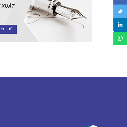
 XUẤT
 CHI TIẾT