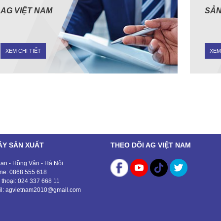
AG VIỆT NAM
SẢN
XEM CHI TIẾT
XEM
ÁY SẢN XUẤT
THEO DÕI AG VIỆT NAM
ạn - Hồng Vân - Hà Nội
ine: 0868 555 618
 thoại: 024 337 668 11
l: agvietnam2010@gmail.com