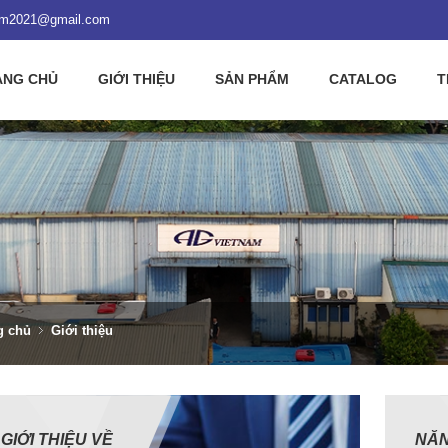
nam2021@gmail.com
ANG CHỦ
GIỚI THIỆU
SẢN PHẨM
CATALOG
T
g chủ
Giới thiệu
GIỚI THIỆU VỀ
NĂN