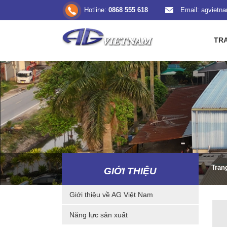
Hotline:
0868 555 618
Email: agviet
TR
Tran
GIỚI THIỆU
Giới thiệu về AG Việt Nam
Năng lực sản xuất