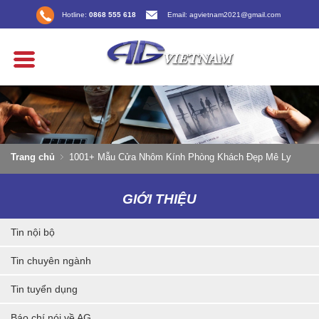
Hotline:
0868 555 618
Email: agvietnam2021@gmail.com
Trang chủ
1001+ Mẫu Cửa Nhôm Kính Phòng Khách Đẹp Mê Ly
GIỚI THIỆU
Tin nội bộ
Tin chuyên ngành
Tin tuyển dụng
Báo chí nói về AG